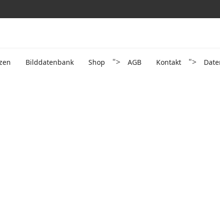
">
">
zen
Bilddatenbank
Shop
AGB
Kontakt
Date